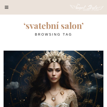
SPOLUPRÁCE
O
‘svatební salon’
NÁS
BROWSING TAG
KONTAKT
A
ZKOUŠKY
BLOG